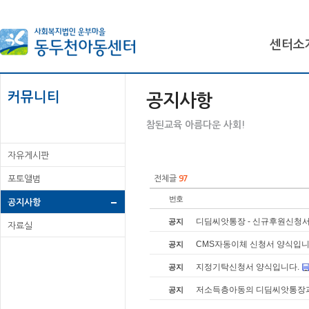
센터소
커뮤니티
공지사항
참된교육 아름다운 사회!
자유게시판
전체글
97
포토앨범
번호
공지사항
디딤씨앗통장 - 신규후원신청
공지
자료실
CMS자동이체 신청서 양식입니
공지
지정기탁신청서 양식입니다.
공지
저소득층아동의 디딤씨앗통장과 
공지