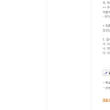
라. 파
** 
차별적
- 국
* 최
강진단
5. 
가. 
나. 
다. 서
윗
▲
아
▼
댓글