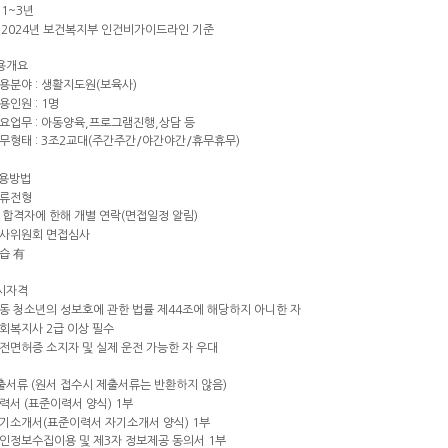
 1~3년
: 2024년 보건복지부 인건비가이드라인 기준
채용개요
채용분야 : 생활지도원(보육사)
용인원 : 1명
주요업무 : 아동양육,프로그램진행,상담 등
근무형태 : 3조2교대(주간주간/야간야간/휴무휴무)
채용방법
서류전형
류 합격자에 한해 개별 연락(면접일정 알림)
인사위원회 면접심사
실습 有
응시자격
아동 청소년의 성보호에 관한 법률 제44조에 해당하지 아니한 자
사회복지사 2급 이상 필수
운전면허증 소지자 및 실제 운전 가능한 자 우대
제출서류 (원서 접수시 제출서류는 반환하지 않음)
이력서 (표준이력서 양식) 1부
자기소개서(표준이력서 자기소개서 양식) 1부
개인정보수집이용 및 제3자 정보제공 동의서 1부