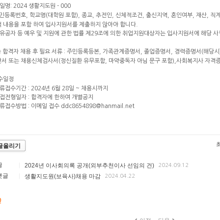
일명: 2024 생활지도원 - 000
주민등록번호, 학교명(대학원 포함), 종교, 추전인, 신체적조건, 출신지역, 혼인여부, 재산, 
 내용을 포함 하여 입사지원서를 제출하지 않아야 합니다.
가유공자 등 예우 및 지원에 관한 법률 제29조에 의한 취업지원대상자는 입사지원서에 해당 
종 합격자 채용 후 필요 서류 :
주민등록등본, 가족관계증명서, 졸업증명서, 경력증명서(해당시)
서 또는 채용신체검사서(정신질환 유무포함, 마약중독자 아님 문구 포함),사회복지사 자격
접수일정
서류접수기간 : 2024년 6월 28일 ~ 채용시까지
면접전형일자 : 합격자에 한하여 개별공지
류접수방법 : 이메일 접수 ddc8654898@hanmail.net
글올리기
글
2024년 이사회의록 공개(외부추천이사 선임의 건)
|
2024.09.12
랫글
생활지도원(보육사)채용 마감
|
2024.04.22
0