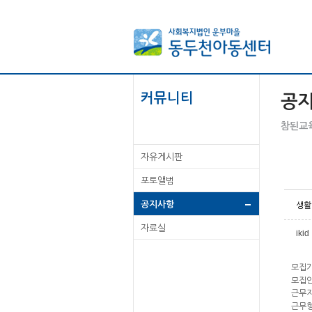
커뮤니티
공
참된교육
자유게시판
포토앨범
공지사항
생활
자료실
ikid
모집기간
모집인
근무지
근무형