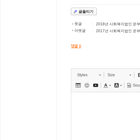
글올리기
윗글
2018년 사회복지법인 운부
|
▲
아랫글
2017년 사회복지법인 운부
|
▼
댓글
0
Styles
Size
Sou