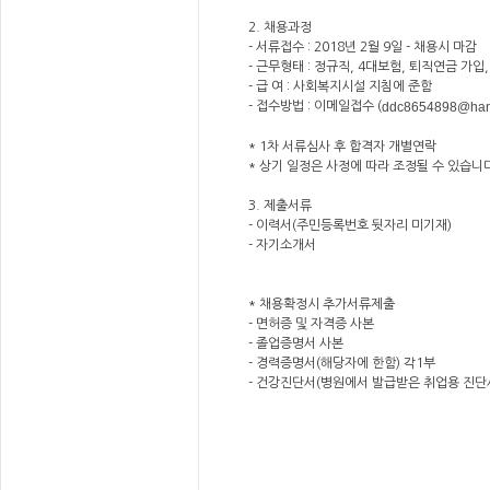
2. 채용과정
- 서류접수 : 2018년 2월 9일 - 채용시 마감
- 근무형태 : 정규직, 4대보험, 퇴직연금 가입
- 급 여 : 사회복지시설 지침에 준함
ddc8654898@hanm
- 접수방법 : 이메일접수 (
* 1차 서류심사 후 합격자 개별연락
* 상기 일정은 사정에 따라 조정될 수 있습니
3. 제출서류
- 이력서(주민등록번호 뒷자리 미기재)
- 자기소개서
* 채용확정시 추가서류제출
- 면허증 및 자격증 사본
- 졸업증명서 사본
- 경력증명서(해당자에 한함) 각1부
- 건강진단서(병원에서 발급받은 취업용 진단